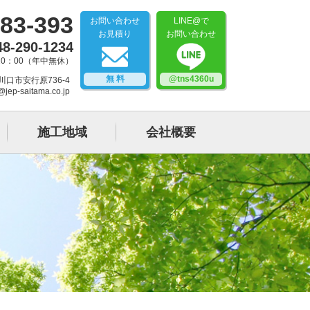
83-393
お問い合わせ
LINE@で
お見積り
お問い合わせ
48-290-1234
20：00（年中無休）
無 料
@tns4360u
県川口市安行原736-4
@jep-saitama.co.jp
施工地域
会社概要