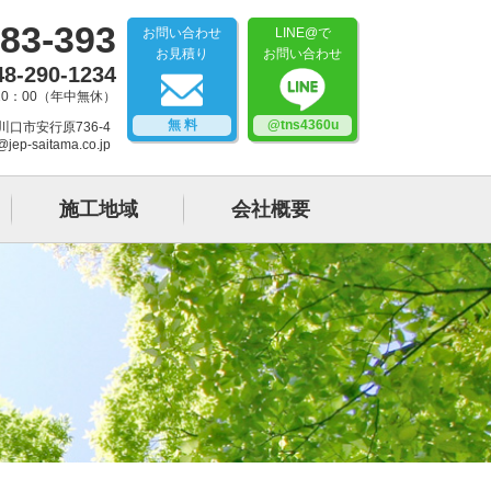
83-393
お問い合わせ
LINE@で
お見積り
お問い合わせ
48-290-1234
20：00（年中無休）
無 料
@tns4360u
県川口市安行原736-4
@jep-saitama.co.jp
施工地域
会社概要