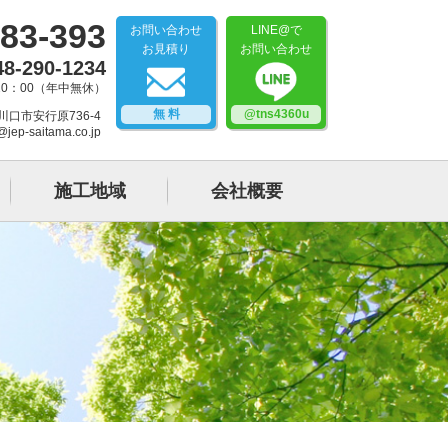
83-393
お問い合わせ
LINE@で
お見積り
お問い合わせ
48-290-1234
20：00（年中無休）
無 料
@tns4360u
県川口市安行原736-4
@jep-saitama.co.jp
施工地域
会社概要