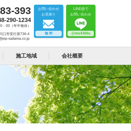
83-393
お問い合わせ
LINE@で
お見積り
お問い合わせ
48-290-1234
20：00（年中無休）
無 料
@tns4360u
県川口市安行原736-4
@jep-saitama.co.jp
施工地域
会社概要