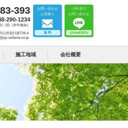
83-393
お問い合わせ
LINE@で
お見積り
お問い合わせ
48-290-1234
20：00（年中無休）
無 料
@tns4360u
県川口市安行原736-4
@jep-saitama.co.jp
施工地域
会社概要