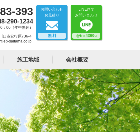
83-393
お問い合わせ
LINE@で
お見積り
お問い合わせ
48-290-1234
20：00（年中無休）
無 料
@tns4360u
県川口市安行原736-4
@jep-saitama.co.jp
施工地域
会社概要