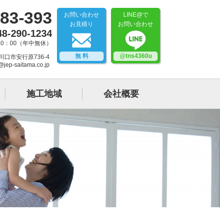
83-393
お問い合わせ
LINE@で
お見積り
お問い合わせ
48-290-1234
20：00（年中無休）
無 料
@tns4360u
県川口市安行原736-4
@jep-saitama.co.jp
施工地域
会社概要