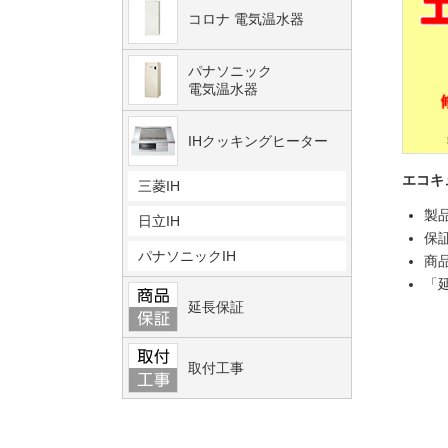
コロナ 電気温水器
パナソニック
電気温水器
IHクッキングヒーター
エコキ
三菱IH
製
日立IH
保
パナソニックIH
商
「
延長保証
取付工事